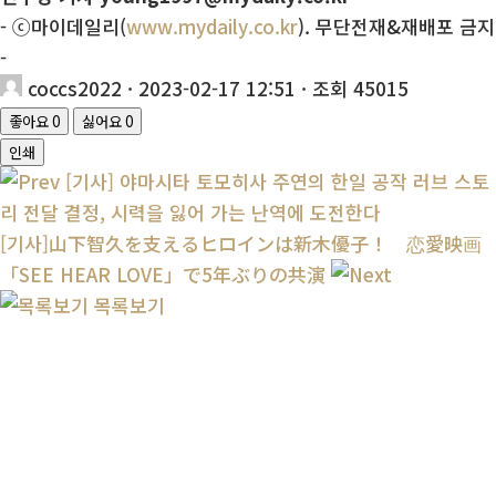
- ⓒ마이데일리(
www.mydaily.co.kr
). 무단전재&재배포 금지
-
coccs2022
· 2023-02-17 12:51 · 조회 45015
좋아요
0
싫어요
0
인쇄
[기사] 야마시타 토모히사 주연의 한일 공작 러브 스토
리 전달 결정, 시력을 잃어 가는 난역에 도전한다
[기사]山下智久を支えるヒロインは新木優子！ 恋愛映画
「SEE HEAR LOVE」で5年ぶりの共演
목록보기